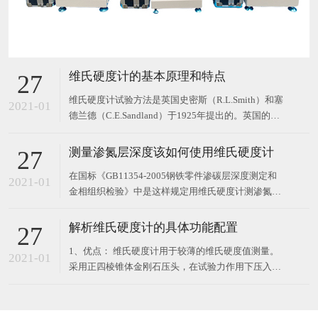
维氏硬度计的基本原理和特点
27
维氏硬度计试验方法是英国史密斯（R.L.Smith）和塞
2021-01
德兰德（C.E.Sandland）于1925年提出的。英国的维
克斯—阿姆斯特朗（Vickers-Armstrong）公司试制了
第一台以此方法进行试验的硬度计。因此该试验方法
测量渗氮层深度该如何使用维氏硬度计
27
被称为维氏（Vickers）硬度试验方法，进行此种硬度
在国标《GB11354-2005钢铁零件渗碳层深度测定和
试验的硬度计被称
2021-01
金相组织检验》中是这样规定用维氏硬度计测渗氮层
深度的标准： 1、试样的切取 试样应从渗氮零件上切
取，也可用与零件的材料、处理条件、加工精度相
解析维氏硬度计的具体功能配置
27
同，并经同炉渗氮处理的试样。 2、检测部位的要求
1、优点： 维氏硬度计用于较薄的维氏硬度值测量。
检测部位应有代表性，试样应垂直于渗氮层表面切
2021-01
采用正四棱锥体金刚石压头，在试验力作用下压入试
取，在磨
样表面，保持规定时间后，卸除试验力，测量试样表
面压痕对角线长度。维氏硬度计试验的压痕是正方
形，轮廓清晰，对角线测量准确，因此维氏硬度试验