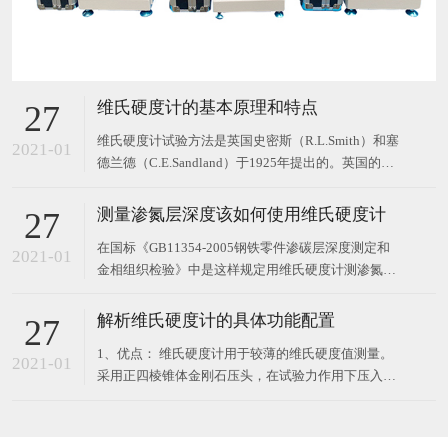
维氏硬度计的基本原理和特点
27
维氏硬度计试验方法是英国史密斯（R.L.Smith）和塞
2021-01
德兰德（C.E.Sandland）于1925年提出的。英国的维
克斯—阿姆斯特朗（Vickers-Armstrong）公司试制了
第一台以此方法进行试验的硬度计。因此该试验方法
测量渗氮层深度该如何使用维氏硬度计
27
被称为维氏（Vickers）硬度试验方法，进行此种硬度
在国标《GB11354-2005钢铁零件渗碳层深度测定和
试验的硬度计被称
2021-01
金相组织检验》中是这样规定用维氏硬度计测渗氮层
深度的标准： 1、试样的切取 试样应从渗氮零件上切
取，也可用与零件的材料、处理条件、加工精度相
解析维氏硬度计的具体功能配置
27
同，并经同炉渗氮处理的试样。 2、检测部位的要求
1、优点： 维氏硬度计用于较薄的维氏硬度值测量。
检测部位应有代表性，试样应垂直于渗氮层表面切
2021-01
采用正四棱锥体金刚石压头，在试验力作用下压入试
取，在磨
样表面，保持规定时间后，卸除试验力，测量试样表
面压痕对角线长度。维氏硬度计试验的压痕是正方
形，轮廓清晰，对角线测量准确，因此维氏硬度试验